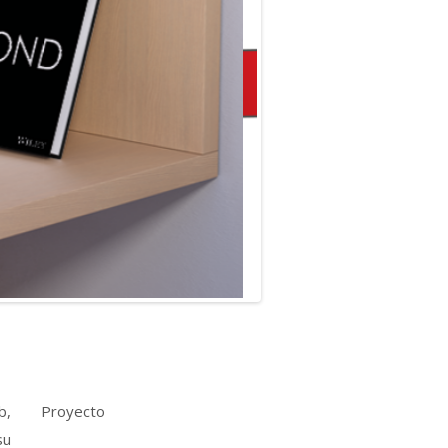
b,
Proyecto
su